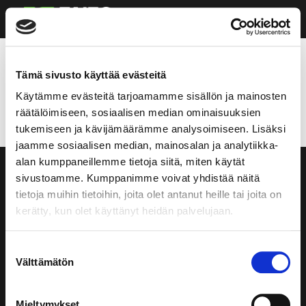
Tietoja
Tämä sivusto käyttää evästeitä
Saatat olla taitelija, joka haluaisi esitellä itsensä ja
Käytämme evästeitä tarjoamamme sisällön ja mainosten
töitänsä täällä. Tai ehkä sinulla on kuvailua kaipaava
räätälöimiseen, sosiaalisen median ominaisuuksien
yritys.
tukemiseen ja kävijämäärämme analysoimiseen. Lisäksi
jaamme sosiaalisen median, mainosalan ja analytiikka-
alan kumppaneillemme tietoja siitä, miten käytät
sivustoamme. Kumppanimme voivat yhdistää näitä
tietoja muihin tietoihin, joita olet antanut heille tai joita on
kerätty, kun olet käyttänyt heidän palvelujaan.
Taito Asunnot on vuonna 2021 perustettu
Suostumuksen
asuntosijoitusyhtiö. Ydinliiketoimintaamme kuuluu
Välttämätön
valinta
valmiiksi vuokrattujen sijoitusasuntojen myynti,
jälleenvuokraustoiminta ja flippaus.
Mieltymykset