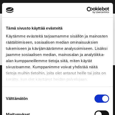
Ostoskori
Tämä sivusto käyttää evästeitä
Käytämme evästeitä tarjoamamme sisällön ja mainosten
Ostoskori on tyhjä.
räätälöimiseen, sosiaalisen median ominaisuuksien
tukemiseen ja kävijämäärämme analysoimiseen. Lisäksi
jaamme sosiaalisen median, mainosalan ja analytiikka-
Takaisin kauppaan
alan kumppaneillemme tietoja siitä, miten käytät
sivustoamme. Kumppanimme voivat yhdistää näitä
tietoja muihin tietoihin, joita olet antanut heille tai joita on
kerätty, kun olet käyttänyt heidän palvelujaan.
Taito Asunnot on vuonna 2021 perustettu
Suostumuksen
Välttämätön
valinta
asuntosijoitusyhtiö. Ydinliiketoimintaamme kuuluu
valmiiksi vuokrattujen sijoitusasuntojen myynti,
jälleenvuokraustoiminta ja flippaus.
Mieltymykset